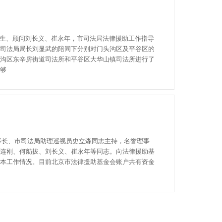
生、顾问刘长义、崔永年，市司法局法律援助工作指导
司法局局长刘显武的陪同下分别对门头沟区及平谷区的
沟区东辛房街道司法所和平谷区大华山镇司法所进行了
够
事长、市司法局助理巡视员史立森同志主持，名誉理事
连刚、何舫拔、刘长义、崔永年等同志。向法律援助基
本工作情况。目前北京市法律援助基金会账户共有资金