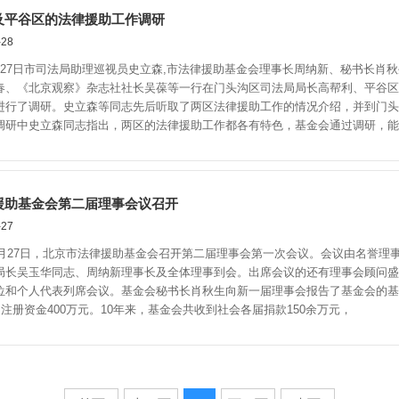
及平谷区的法律援助工作调研
28
7日市司法局助理巡视员史立森,市法律援助基金会理事长周纳新、秘书长肖秋
春、《北京观察》杂志社社长吴葆等一行在门头沟区司法局局长高帮利、平谷区
进行了调研。史立森等同志先后听取了两区法律援助工作的情况介绍，并到门头
调研中史立森同志指出，两区的法律援助工作都各有特色，基金会通过调研，能
援助基金会第二届理事会议召开
27
月27日，北京市法律援助基金会召开第二届理事会第一次会议。会议由名誉理
局长吴玉华同志、周纳新理事长及全体理事到会。出席会议的还有理事会顾问盛
位和个人代表列席会议。基金会秘书长肖秋生向新一届理事会报告了基金会的基
中注册资金400万元。10年来，基金会共收到社会各届捐款150余万元，