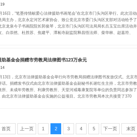
19
月16日，“笔墨传情献爱心法律援助书画笔会”在北京市门头沟区举行。此次活
法局主办，北京永定河艺术家协会、致公党北京市委门头沟区支部对活动给予了
北京龙泉今子书画院院长郭俊琴，北京市门头沟区司法局局长吕玉宝出席活动并
友、白崇然、杜胜苏、焦建平、潭柘寺副监院释昌悟法师、柴华林、赵嘉符、
援助基金会捐赠市劳教局法律图书123万余元
14
月13日，北京市法律援助基金会举行向市劳教局捐赠法律图书发放仪式。北京
讲话。捐赠发书仪式由北京市法律援助基金会副秘书长谢红生主持，北京市劳教
教所、未成年劳教所、利康劳教所、天堂河戒毒康复院等单位的负责同志参加了
，由北京市法律援助基金会实施的公益项目。北京市劳教局本次共接受了370
首页
上一页
1
2
3
4
5
下一页
末页