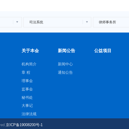
司法系统
律师事务所
关于本会
新闻公告
公益项目
机构简介
新闻中心
章 程
通知公告
理事会
监事会
秘书处
大事记
法律法规
ed.
京ICP备19008200号-1