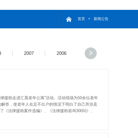
首页
>
新闻公告
8
2007
2006
律援助走进汇晨老年公寓”活动。活动现场为50余位老年
的解答，使老年人在足不出户的情况下明白了自己所涉及
了《法律援助案件选编》、《法律援助咨询300问》、